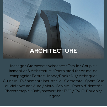
ARCHITECTURE
Mariage
•
Grossesse
•
Naissance
•
Famille
•
Couple
•
Immobilier & Architecture
•
Photo produit
•
Animal de
compagnie
•
Portrait
•
Mode/Book
•
Nu / Artistique
•
Culinaire
•
Evènement
•
Industrielle
•
Corporate
•
Sport
•
Vue
du ciel
•
Nature
•
Auto / Moto
•
Scolaire
•
Photo d'identité
•
Photothérapie
•
Baby shower
•
Iris
•
EVG / EVJF
•
Boudoir /
Lingerie