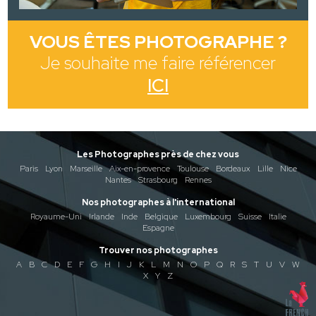
VOUS ÊTES PHOTOGRAPHE ?
Je souhaite me faire référencer
ICI
Les Photographes près de chez vous
Paris
Lyon
Marseille
Aix-en-provence
Toulouse
Bordeaux
Lille
Nice
Nantes
Strasbourg
Rennes
Nos photographes à l'international
Royaume-Uni
Irlande
Inde
Belgique
Luxembourg
Suisse
Italie
Espagne
Trouver nos photographes
A
B
C
D
E
F
G
H
I
J
K
L
M
N
O
P
Q
R
S
T
U
V
W
X
Y
Z