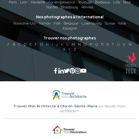
Paris
Lyon
Marseille
Aix-en-provence
Toulouse
Bordeaux
Lille
Nice
Nantes
Strasbourg
Rennes
Nos photographes à l'international
Royaume-Uni
Irlande
Inde
Belgique
Luxembourg
Suisse
Italie
Espagne
Trouver nos photographes
A
B
C
D
E
F
G
H
I
J
K
L
M
N
O
P
Q
R
S
T
U
V
W
X
Y
Z
Trouver Mon Architecte à Oloron-Sainte-Marie
sur trouver-mon-
architecte.fr